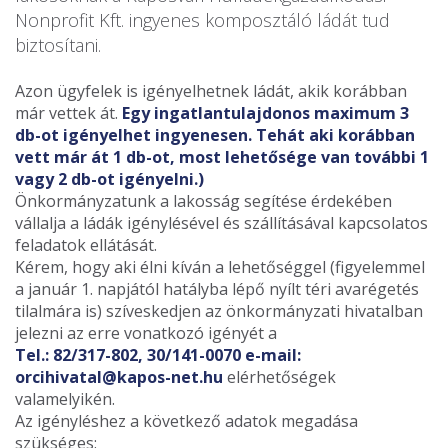
Nonprofit Kft. ingyenes komposztáló ládát tud
biztosítani.
Azon ügyfelek is igényelhetnek ládát, akik korábban
már vettek át.
Egy ingatlantulajdonos maximum 3
db-ot igényelhet ingyenesen. Tehát aki korábban
vett már át 1 db-ot, most lehetősége van további 1
vagy 2 db-ot igényelni.)
Önkormányzatunk a lakosság segítése érdekében
vállalja a ládák igénylésével és szállításával kapcsolatos
feladatok ellátását.
Kérem, hogy aki élni kíván a lehetőséggel (figyelemmel
a január 1. napjától hatályba lépő nyílt téri avarégetés
tilalmára is) szíveskedjen az önkormányzati hivatalban
jelezni az erre vonatkozó igényét a
Tel.: 82/317-802, 30/141-0070 e-mail:
orcihivatal@kapos-net.hu
elérhetőségek
valamelyikén.
Az igényléshez a következő adatok megadása
szükséges: