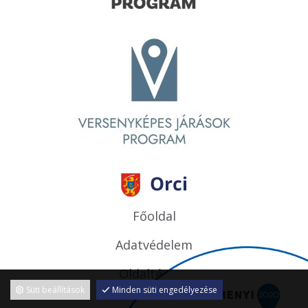
Főoldal
Adatvédelem
Oldaltérkép
Süti beállítások
Minden süti engedélyezése