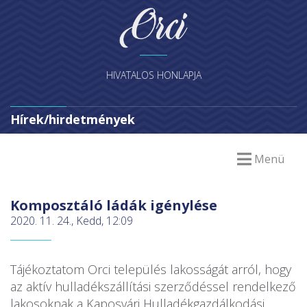
HIVATALOS HONLAPJA
Hírek/hirdetmények
Menü
Komposztáló ládák igénylése
2020. 11. 24., Kedd, 12:09
Tájékoztatom Orci település lakosságát arról, hogy
az aktív hulladékszállítási szerződéssel rendelkező
lakosoknak a Kaposvári Hulladékgazdálkodási