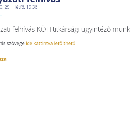
0. 29., Hétfő, 19:36
zati felhívás KÖH titkársági ügyintéző mun
ívás szövege
ide kattintva letölthető
sza