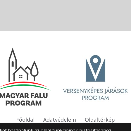
Főoldal
Adatvédelem
Oldaltérkép
et használunk az oldal funkcióinak biztosításához,